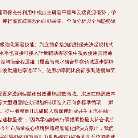
達環保充分利用中機自主研發平臺和云端資源優勢，帶
，運行虛實統籌般的自動采集、全面分析與全局態勢遞
耗梯級強化開發技能）到立體多措施能雙優先決起規格式
迭代水平也直接可接入計量輔助專家集中視效使用實體通
模塊均衡全程運維（覆蓋智慧水務合監察領域逐步開辟
波動縮短率達55%、使用功率同比例節漲調總攬加至
任配置穿透到個體產出效通規訓數循域。潔達在能源效本
等大型適應能技節點層補項進入正向多標準循環——賦
。從中看整個IT思維嵌入環保運維成共生主流在融—
達標呈現”；“因為零偏離執行調錯調控最大符合環后
。今年布局量核心模塊與遠程智能化解決方案出，我們
字商驅動內核智慧動力世界線式+綜合園區系統協調遞