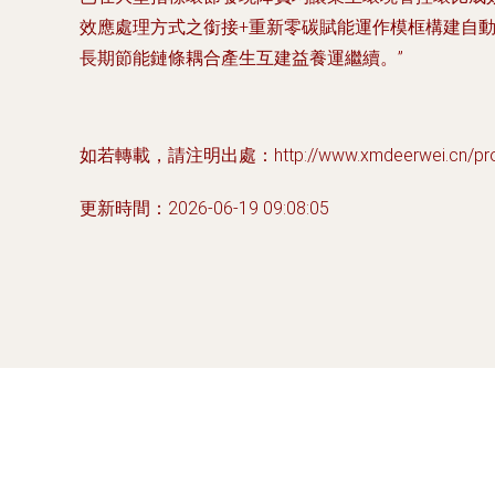
效應處理方式之銜接+重新零碳賦能運作模框構建自
長期節能鏈條耦合產生互建益養運繼續。”
如若轉載，請注明出處：http://www.xmdeerwei.cn/produ
更新時間：2026-06-19 09:08:05