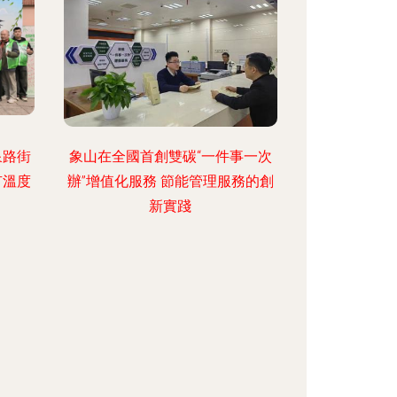
泉路街
象山在全國首創雙碳“一件事一次
有溫度
辦”增值化服務 節能管理服務的創
新實踐