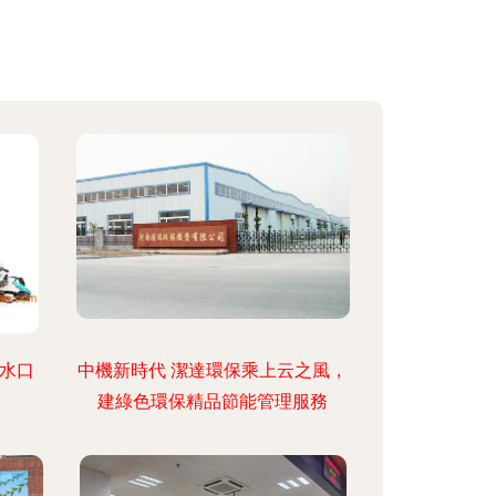
P水口
中機新時代 潔達環保乘上云之風，
建綠色環保精品節能管理服務